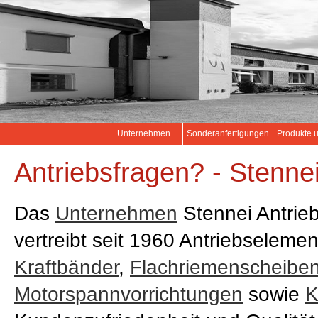
Unternehmen
Sonderanfertigungen
Produkte 
Antriebsfragen? - Stennei
Das
Unternehmen
Stennei Antrie
vertreibt seit 1960 Antriebseleme
Kraftbänder
,
Flachriemenscheibe
Motorspannvorrichtungen
sowie
K