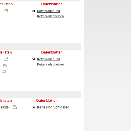
slisten
Datenblätter
x
Kettenräder und
Kettenradscheiben
slisten
Datenblätter
x
Kettenräder und
Kettenradscheiben
slisten
Datenblätter
sliste
Kette und Schlösser