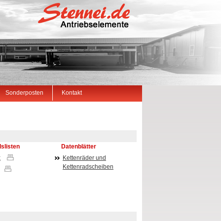
Sonderposten
Kontakt
slisten
Datenblätter
x
Kettenräder und
Kettenradscheiben