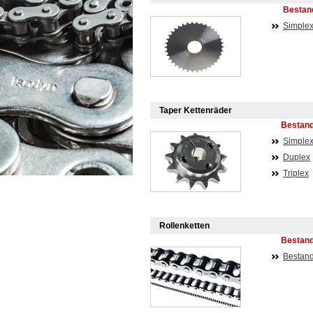
Bestand
Simple
Taper Kettenräder
Bestand
Simple
Duplex
Triplex
Rollenketten
Bestand
Bestand